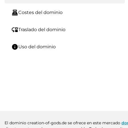
point_of_sale
Costes del dominio
move_down
Traslado del dominio
info
Uso del dominio
El dominio creation-of-gods.de se ofrece en este mercado
do