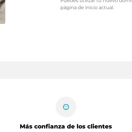
Puedes utilizar tu nuevo domi
página de inicio actual.
sentiment_satisfied
Más confianza de los clientes