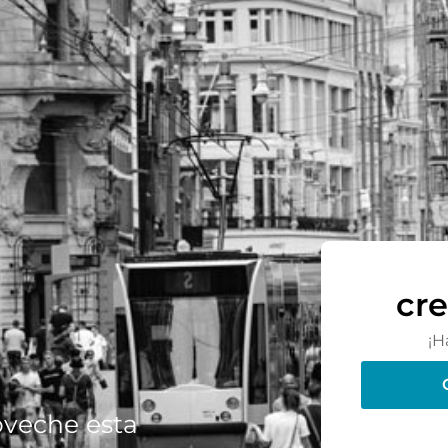
cre
¡H
oveche esta