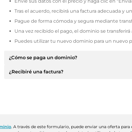
Envíe sus datos con el precio y haga clic en "Envia
Tras el acuerdo, recibirá una factura adecuada y u
Pague de forma cómoda y segura mediante transf
Una vez recibido el pago, el dominio se transferi
Puedes utilizar tu nuevo dominio para un nuevo pro
¿Cómo se paga un dominio?
¿Recibiré una factura?
Tras llegar a un acuerdo, el propietario le informará d
le facilitará los datos bancarios SEPA y, si lo desea,
Sí, el vendedor le enviará la factura correspondiente
Indique siempre el nombre de dominio y el número de 
un contrato de compra adicional si lo solicita.
minio
. A través de este formulario, puede enviar una oferta pa