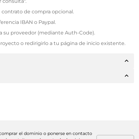
r consulta".
n contrato de compra opcional.
erencia IBAN o Paypal.
rá a su proveedor (mediante Auth-Code).
yecto o redirigirlo a tu página de inicio existente.
expand_less
expand_less
e los detalles del pago. A continuación, el propietario
 también le ofrecerá Paypal u otros métodos de pago.
. Para precios de compra superiores, también recibirá
factura al realizar la transferencia.
ra comprar el dominio o ponerse en contacto